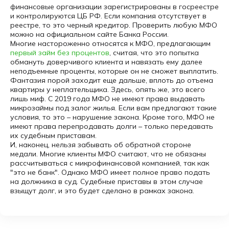
финансовые организации зарегистрированы в госреестре
и контролируются ЦБ РФ. Если компания отсутствует в
реестре, то это черный кредитор. Проверить любую МФО
можно на официальном сайте Банка России.
Многие настороженно относятся к МФО, предлагающим
первый займ без процентов
, считая, что это попытка
обмануть доверчивого клиента и навязать ему далее
неподъемные проценты, которые он не сможет выплатить.
Фантазия порой заходит еще дальше, вплоть до отъема
квартиры у неплательщика. Здесь, опять же, это всего
лишь миф. С 2019 года МФО не имеют права выдавать
микрозаймы под залог жилья. Если вам предлагают такие
условия, то это – нарушение закона. Кроме того, МФО не
имеют права перепродавать долги – только передавать
их судебным приставам.
И, наконец, нельзя забывать об обратной стороне
медали. Многие клиенты МФО считают, что не обязаны
рассчитываться с микрофинансовой компанией, так как
"это не банк". Однако МФО имеет полное право подать
на должника в суд. Судебные приставы в этом случае
взыщут долг, и это будет сделано в рамках закона.