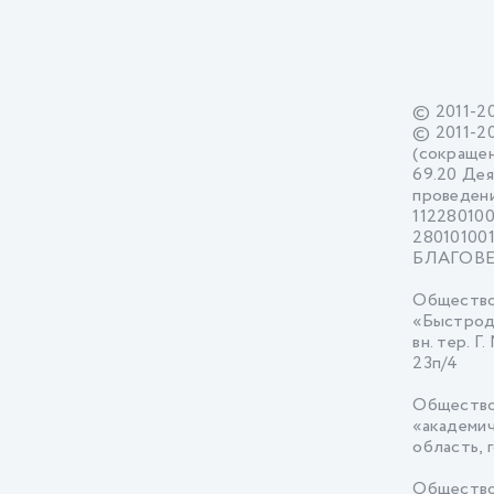
© 2011-2
© 2011-2
(сокращен
69.20 Дея
проведени
11228010
28010100
БЛАГОВЕЩ
Общество
«Быстрод
вн. тер. Г
23п/4
Общество
«академи
область, 
Общество 