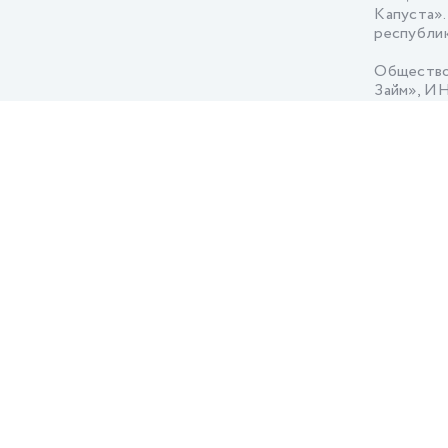
Капуста».
республика
Общество
Займ», ИН
Новосибирс
Общество
«Капитал
Татарстан 
Общество
Мен» ИНН
Василисы 
Публично
540683694
Новосибир
Акционер
645407486
Рабочая, д