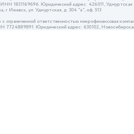
 ИНН 1831169696. Юридический адрес: 426011, Удмуртская
, г. Ижевск, ул. Удмуртская, д. 304 "а", оф. 513
 с ограниченной ответственностью микрофинансовая компа
Н 7724889891. Юридический адрес: 630102, Новосибирская 
к, ул. Кирова, д. 48, оф. 1401
 с ограниченной ответственностью микрокредитная компан
ина», ИНН 1656117090. Юридический адрес: 420032, Респуб
(Татарстан), г. Казань, ул. Лукницкого, зд. 2, оф. 713
 с ограниченной ответственностью Микрофинансовая комп
 7704784072 Юридический адрес: 121096, Город Москва, у
Кожиной, д. 1, оф. Д13
е акционерное общество микрокредитная компания "Займер
1. Юридический адрес: 630099, Новосибирская область, г.
ск, мгстр. Октябрьская, д. 3
ное общество микрокредитная компания «Деньги сразу», И
1 Юридический адрес: 410028, Саратовская область, г. Сара
. 27