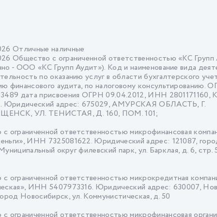
026 Отличные наличные
026 Общество с ограниченной ответственностью «КС Групп
но - ООО «КС Групп Аудит»). Код и наименование вида деят
тельность по оказанию услуг в области бухгалтерского учет
ю финансового аудита, по налоговому консультированию. 
03489 дата присвоения ОГРН 09.04.2012, ИНН 2801171160,
1. Юридический адрес: 675029, АМУРСКАЯ ОБЛАСТЬ, Г.
ЕНСК, УЛ. ТЕНИСТАЯ, Д. 160, ПОМ. 101;
 с ограниченной ответственностью микрофинансовая компа
еньги», ИНН 7325081622. Юридический адрес: 121087, горо
. Муниципальный округ филевский парк, ул. Барклая, д. 6, стр. 
 с ограниченной ответственностью микрокредитная компан
ческая», ИНН 5407973316. Юридический адрес: 630007, Но
город Новосибирск, ул. Коммунистическая, д. 50
с ограниченной ответственностью микрофинансовая органи