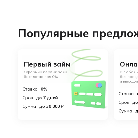
Популярные предло
Первый займ
Онла
Оформим первый займ
В любой 
бесплатно под 0%
без праз
и выходн
Ставка
0%
Ставка
Срок
до 7 дней
Срок
до
Сумма
до 30 000 ₽
Сумма
д