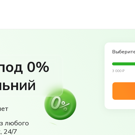
Выберите
под 0%
3 000
₽
льний
лет
з любого
 24/7