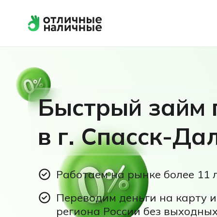
Быстрый займ 
в г. Спасск-Да
Работаем на рынке более 11 
Переводим деньги на карту и
региона России без выходных,