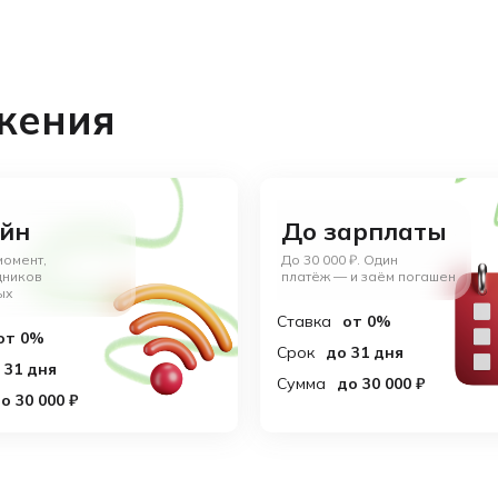
жения
йн
До зарплаты
момент,
До 30 000 ₽. Один
дников
платёж — и заём погашен
ых
Ставка
от 0%
от 0%
Срок
до 31 дня
 31 дня
Сумма
до 30 000 ₽
о 30 000 ₽