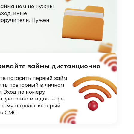
займа нам не нужны
ход, иные
поручители. Нужен
живайте займы дистанционно
те погасить первый займ
ить повторный в личном
. Вход по номеру
, указанном в договоре,
нному паролю, который
о СМС.