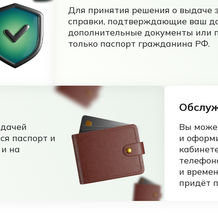
Для принятия решения о выдаче 
справки, подтверждающие ваш до
дополнительные документы или 
только паспорт гражданина РФ.
Обслу
ыдачей
Вы може
ся паспорт и
и оформ
 и на
кабинете
телефона
и време
придёт п