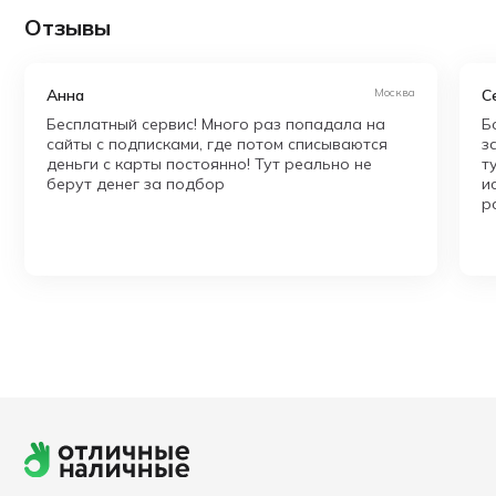
Отзывы
Анна
Москва
С
Бесплатный сервис! Много раз попадала на
Б
сайты с подписками, где потом списываются
з
деньги с карты постоянно! Тут реально не
т
берут денег за подбор
и
р