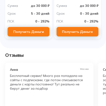
Сумма
до 30 000 ₽
Сумма
до 30 000 ₽
Срок
5 - 30 дней
Срок
0 - 30 дней
ПСК
0 - 292%
ПСК
0 - 292%
Получить Деньги
Получить Деньги
Отзывы
Анна
Москва
С
Бесплатный сервис! Много раз попадала на
Б
сайты с подписками, где потом списываются
з
деньги с карты постоянно! Тут реально не
т
берут денег за подбор
и
р