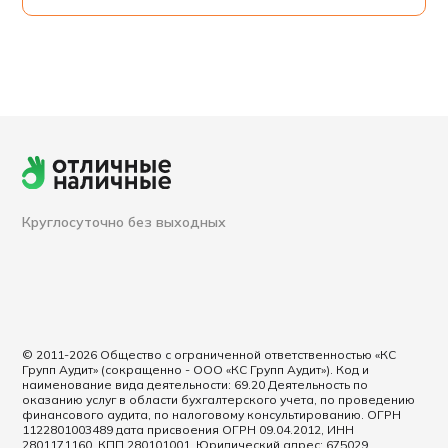
Круглосуточно без выходных
© 2011-2026 Общество с ограниченной ответственностью «КС
Групп Аудит» (сокращенно - ООО «КС Групп Аудит»). Код и
наименование вида деятельности: 69.20 Деятельность по
оказанию услуг в области бухгалтерского учета, по проведению
финансового аудита, по налоговому консультированию. ОГРН
1122801003489 дата присвоения ОГРН 09.04.2012, ИНН
2801171160, КПП 280101001. Юридический адрес: 675029,