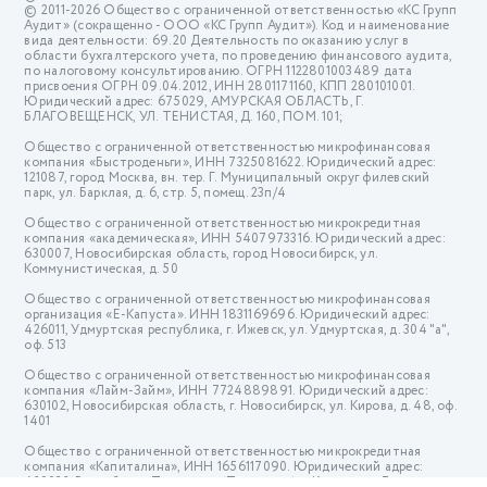
© 2011-2026 Общество с ограниченной ответственностью «КС Групп
Аудит» (сокращенно - ООО «КС Групп Аудит»). Код и наименование
вида деятельности: 69.20 Деятельность по оказанию услуг в
области бухгалтерского учета, по проведению финансового аудита,
по налоговому консультированию. ОГРН 1122801003489 дата
присвоения ОГРН 09.04.2012, ИНН 2801171160, КПП 280101001.
Юридический адрес: 675029, АМУРСКАЯ ОБЛАСТЬ, Г.
БЛАГОВЕЩЕНСК, УЛ. ТЕНИСТАЯ, Д. 160, ПОМ. 101;
Общество с ограниченной ответственностью микрофинансовая
компания «Быстроденьги», ИНН 7325081622. Юридический адрес:
121087, город Москва, вн. тер. Г. Муниципальный округ филевский
парк, ул. Барклая, д. 6, стр. 5, помещ. 23п/4
Общество с ограниченной ответственностью микрокредитная
компания «академическая», ИНН 5407973316. Юридический адрес:
630007, Новосибирская область, город Новосибирск, ул.
Коммунистическая, д. 50
Общество с ограниченной ответственностью микрофинансовая
организация «Е-Капуста». ИНН 1831169696. Юридический адрес:
426011, Удмуртская республика, г. Ижевск, ул. Удмуртская, д. 304 "а",
оф. 513
Общество с ограниченной ответственностью микрофинансовая
компания «Лайм-Займ», ИНН 7724889891. Юридический адрес:
630102, Новосибирская область, г. Новосибирск, ул. Кирова, д. 48, оф.
1401
Общество с ограниченной ответственностью микрокредитная
компания «Капиталина», ИНН 1656117090. Юридический адрес:
420032, Республика Татарстан (Татарстан), г. Казань, ул. Лукницкого,