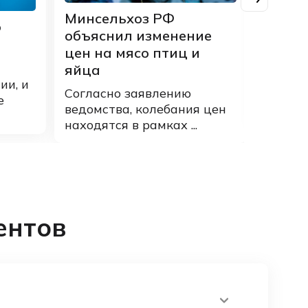
Минсельхоз РФ
о
объяснил изменение
Куда 
цен на мясо птиц и
деньг
яйца
Говоря
ии, и
россия
Согласно заявлению
е
подраз
ведомства, колебания цен
находятся в рамках ...
ентов