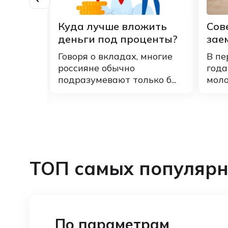
ение
Куда лучше вложить
Сов
 и
деньги под проценты?
зае
Говоря о вкладах, многие
В пе
россияне обычно
года
ю
подразумевают только б...
моло
ия цен
..
ТОП самых популярн
По параметрам