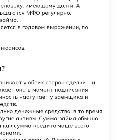
человеку, имеющему долги. А
ыдаются МФО регулярно.
займа.
яется в годовом выражении, по
 нюансов.
м?
никает у обеих сторон сделки – и
икает она в момент подписания
нность наступает у заемщика и
едств.
лько денежные средства, в то время
ругие активы. Сумма займа обычно
я как сумма кредита чаще всего
ионами.
ми также разный. В случае с