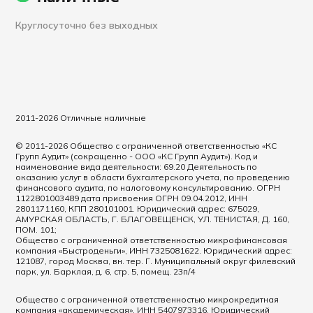
Круглосуточно без выходных
2011-2026 Отличные наличные
© 2011-2026 Общество с ограниченной ответственностью «КС
Групп Аудит» (сокращенно - ООО «КС Групп Аудит»). Код и
наименование вида деятельности: 69.20 Деятельность по
оказанию услуг в области бухгалтерского учета, по проведению
финансового аудита, по налоговому консультированию. ОГРН
1122801003489 дата присвоения ОГРН 09.04.2012, ИНН
2801171160, КПП 280101001. Юридический адрес: 675029,
АМУРСКАЯ ОБЛАСТЬ, Г. БЛАГОВЕЩЕНСК, УЛ. ТЕНИСТАЯ, Д. 160,
ПОМ. 101;
Общество с ограниченной ответственностью микрофинансовая
компания «Быстроденьги», ИНН 7325081622. Юридический адрес:
121087, город Москва, вн. тер. Г. Муниципальный округ филевский
парк, ул. Барклая, д. 6, стр. 5, помещ. 23п/4
Общество с ограниченной ответственностью микрокредитная
компания «академическая», ИНН 5407973316. Юридический