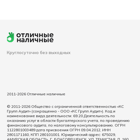
Круглосуточно без выходных
2011-2026 Отличные наличные
© 2011-2026 Общество с ограниченной ответственностью «КС
Групп Аудит» (сокращенно - ООО «КС Групп Аудит»). Код и
наименование вида деятельности: 69.20 Деятельность по
оказанию услуг в области бухгалтерского учета, по проведению
финансового аудита, по налоговому консультированию. ОГРН
1122801003489 дата присвоения ОГРН 09.04.2012, ИНН
2801171160, КПП 280101001. Юридический адрес: 675029,
АМУРСКАЯ ОБЛАСТЬ, Г. БЛАГОВЕЩЕНСК, УЛ. ТЕНИСТАЯ, Д. 160,